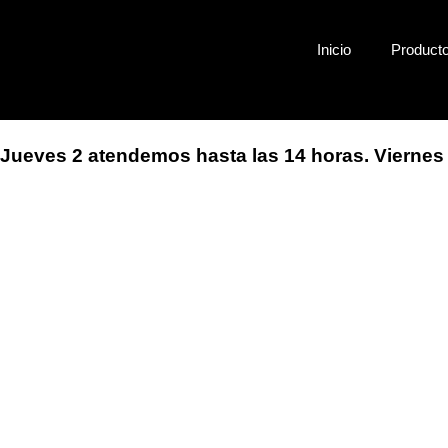
Ir
al
Inicio
Product
contenido
Jueves 2 atendemos hasta las
14 horas.
Viernes