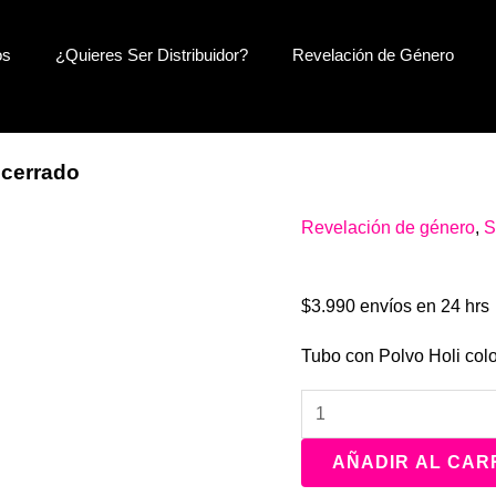
os
¿Quieres Ser Distribuidor?
Revelación de Género
 cerrado
Tubo
Revelación de género
,
S
Tubo Negro
Negro
cantidad
$
3.990
envíos en 24 hrs
Tubo con Polvo Holi col
AÑADIR AL CAR