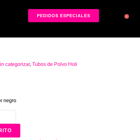
PEDIDOS ESPECIALES
0
in categorizar
,
Tubos de Polvo Holi
or negro
RITO